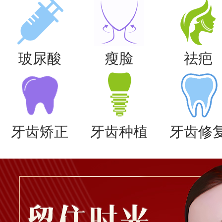
玻尿酸
瘦脸
祛疤
牙齿矫正
牙齿种植
牙齿修