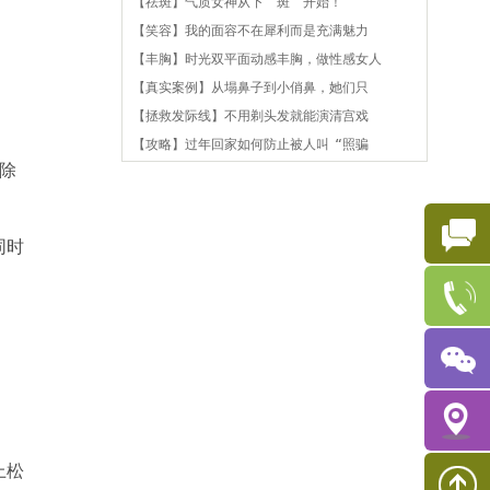
【祛斑】气质女神从下“斑”开始！
【笑容】我的面容不在犀利而是充满魅力
【丰胸】时光双平面动感丰胸，做性感女人
【真实案例】从塌鼻子到小俏鼻，她们只
【拯救发际线】不用剃头发就能演清宫戏
【攻略】过年回家如何防止被人叫“照骗
除
同时
上松