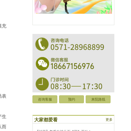
填充
贴表
咨询客服
预约
来院路线
产生
大家都爱看
更多
从而